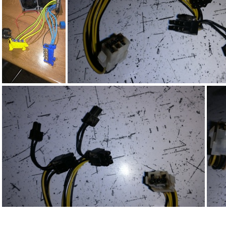
IMG 20170926 002020
IMG 20170927 002138
IMG 20171002 183759