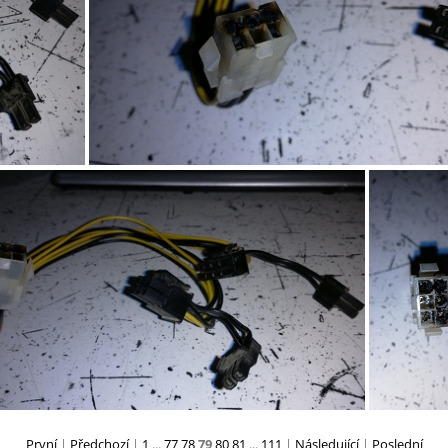
IMG 20170926 002046
IMG 20170927 002054
IMG 20171002 183816
První
|
Předchozí
|
1
...
77
78
79
80
81
...
111
|
Následující
|
Poslední