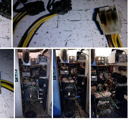
IMG 20170927 002106
IMG 20170927 002120
IMG 20171002 183829