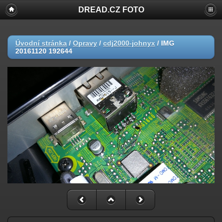
DREAD.CZ FOTO
Úvodní stránka
/
Opravy
/
cdj2000-johnyx
/
IMG
20161120 192644