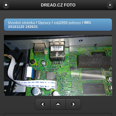
DREAD.CZ FOTO
Úvodní stránka
/
Opravy
/
cdj2000-johnyx
/
IMG
20161120 192631