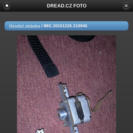
DREAD.CZ FOTO
Úvodní stránka
/
IMG 20161226 210946